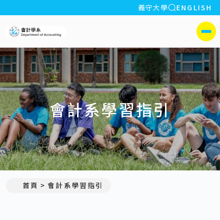
全站搜索
義守大學
ENGLISH
:::
義守大學會計學系
側選單
會計系學習指引
首頁
會計系學習指引