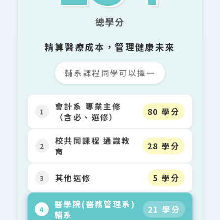
總學分
精算醫療成本，管理健康未來
輔系課程同學可以擇一
會計系 專業主修
80
學分
1
（含必、選修）
校共同課程 通識教
28
學分
2
育
其他選修
5
學分
3
醫學院(醫務管理系)
21
學分
4
輔系