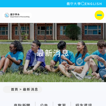
全站搜索
義守大學
ENGLISH
:::
義守大學會計學系
側選單
最新消息
:::
首頁
最新消息
亮點新聞
公告
實習
招生資訊